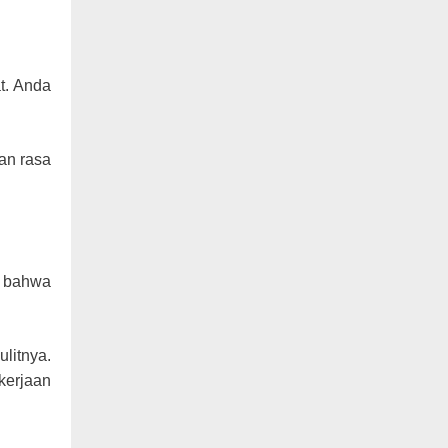
t. Anda
an rasa
g bahwa
litnya.
kerjaan