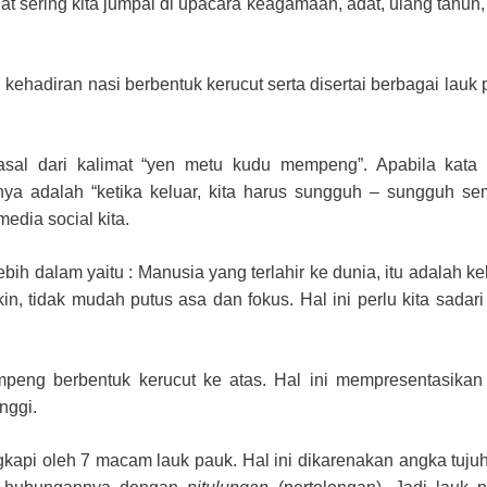
 sering kita jumpai di upacara keagamaan, adat, ulang tahun,
 kehadiran nasi berbentuk kerucut serta disertai berbagai lauk 
sal dari kalimat “yen metu kudu mempeng”. Apabila kata i
ya adalah “ketika keluar, kita harus sungguh – sungguh se
edia social kita.
 lebih dalam yaitu : Manusia yang terlahir ke dunia, itu adalah 
n, tidak mudah putus asa dan fokus. Hal ini perlu kita sadari
tumpeng berbentuk kerucut ke atas. Hal ini mempresentasika
nggi.
kapi oleh 7 macam lauk pauk. Hal ini dikarenakan angka tuju