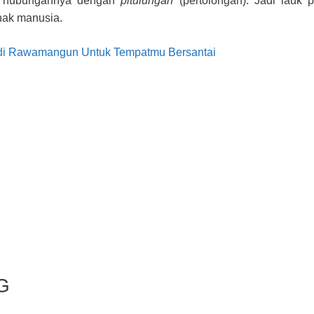
 hubungannya dengan
pitulungan
(pertolongan). Jadi lauk p
nak manusia.
 di Rawamangun Untuk Tempatmu Bersantai
G