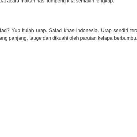
t acara makan nasi tumpeng kita semakin lengkap.
 Yup itulah urap. Salad khas Indonesia. Urap sendiri terdi
ang panjang, tauge dan dikuahi oleh parutan kelapa berbumbu