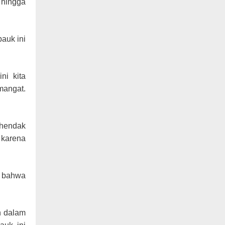
 hingga
pauk ini
ni kita
mangat.
kehendak
 karena
n bahwa
h dalam