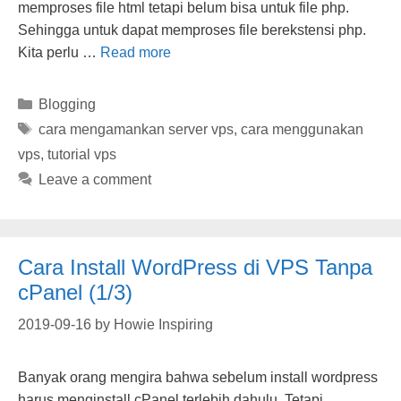
memproses file html tetapi belum bisa untuk file php.
Sehingga untuk dapat memproses file berekstensi php.
Kita perlu …
Read more
Categories
Blogging
Tags
cara mengamankan server vps
,
cara menggunakan
vps
,
tutorial vps
Leave a comment
Cara Install WordPress di VPS Tanpa
cPanel (1/3)
2019-09-16
by
Howie Inspiring
Banyak orang mengira bahwa sebelum install wordpress
harus menginstall cPanel terlebih dahulu. Tetapi