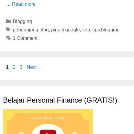
…
Read more
Categories
Blogging
Tags
pengunjung blog
,
pinalti google
,
seo
,
tips blogging
1 Comment
Page
Page
Page
1
2
3
Next
→
Belajar Personal Finance (GRATIS!)