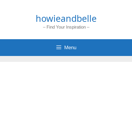
Skip
to
howieandbelle
content
– Find Your Inspiration –
Menu