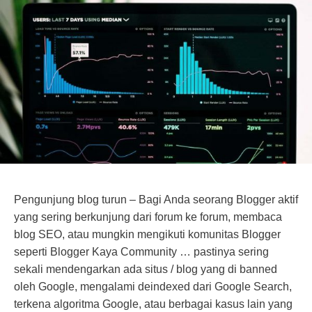
Pengunjung blog turun – Bagi Anda seorang Blogger aktif
yang sering berkunjung dari forum ke forum, membaca
blog SEO, atau mungkin mengikuti komunitas Blogger
seperti Blogger Kaya Community … pastinya sering
sekali mendengarkan ada situs / blog yang di banned
oleh Google, mengalami deindexed dari Google Search,
terkena algoritma Google, atau berbagai kasus lain yang