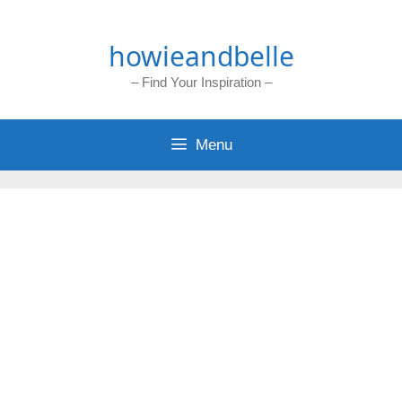
Skip
to
howieandbelle
content
– Find Your Inspiration –
Menu