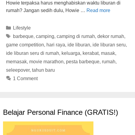
Howie terpaksa harus menghabiskan waktu liburan di
rumah? Jangan sedih dulu, Howie …
Read more
Categories
Lifestyle
Tags
barbeque
,
camping
,
camping di rumah
,
dekor rumah
,
game competition
,
hari raya
,
ide liburan
,
ide liburan seru
,
ide liburan seru di rumah
,
keluarga
,
kerabat
,
masak
,
memasak
,
movie marathon
,
pesta barbeque
,
rumah
,
seleepover
,
tahun baru
1 Comment
Belajar Personal Finance (GRATIS!)