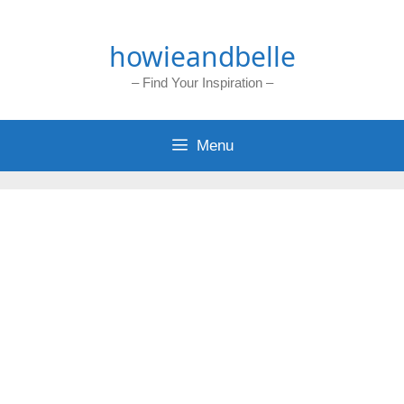
Skip
to
howieandbelle
content
– Find Your Inspiration –
Menu