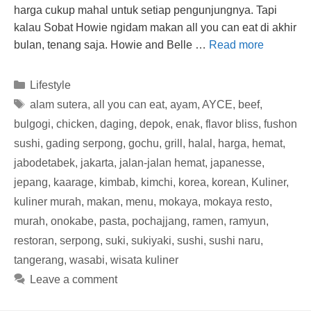
harga cukup mahal untuk setiap pengunjungnya. Tapi
kalau Sobat Howie ngidam makan all you can eat di akhir
bulan, tenang saja. Howie and Belle …
Read more
Categories
Lifestyle
Tags
alam sutera
,
all you can eat
,
ayam
,
AYCE
,
beef
,
bulgogi
,
chicken
,
daging
,
depok
,
enak
,
flavor bliss
,
fushon
sushi
,
gading serpong
,
gochu
,
grill
,
halal
,
harga
,
hemat
,
jabodetabek
,
jakarta
,
jalan-jalan hemat
,
japanesse
,
jepang
,
kaarage
,
kimbab
,
kimchi
,
korea
,
korean
,
Kuliner
,
kuliner murah
,
makan
,
menu
,
mokaya
,
mokaya resto
,
murah
,
onokabe
,
pasta
,
pochajjang
,
ramen
,
ramyun
,
restoran
,
serpong
,
suki
,
sukiyaki
,
sushi
,
sushi naru
,
tangerang
,
wasabi
,
wisata kuliner
Leave a comment