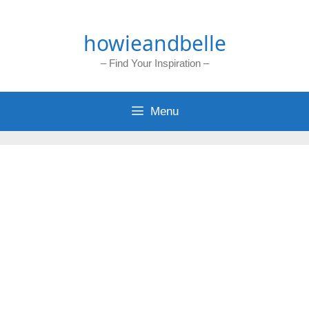
Skip
to
howieandbelle
content
– Find Your Inspiration –
Menu