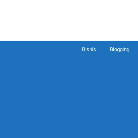
Skip
to
content
Bisnis
Blogging