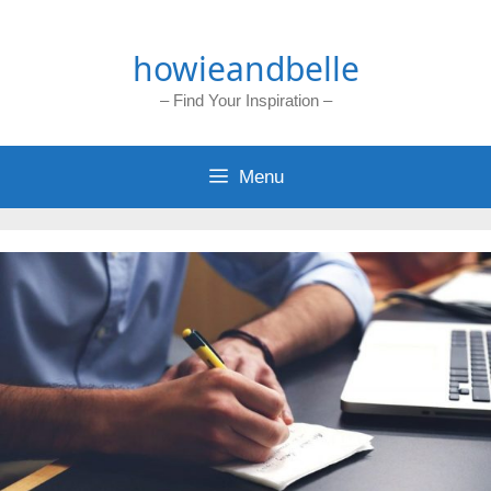
Skip
to
howieandbelle
content
– Find Your Inspiration –
Menu