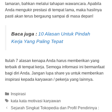
lamaran, bahkan melalui tahapan wawancara. Apabila
Anda mengukir prestasi di tempat lama, maka hasilnya
pasti akan terus bergaung sampai di masa depan!
Baca juga :
10 Alasan Untuk Pindah
Kerja Yang Paling Tepat
Itulah 7 alasan kenapa Anda harus memberikan yang
terbaik di tempat kerja. Semoga informasi ini bermanfaat
bagi diri Anda. Jangan lupa share ya untuk memberikan
inspirasi kepada karyawan / pekerja yang lainnya.
Categories
Inspirasi
Tags
kata kata motivasi karyawan
Sejarah Singkat Tokopedia dan Profil Pendirinya :