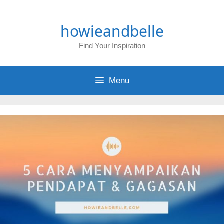
Skip
to
howieandbelle
content
– Find Your Inspiration –
Menu