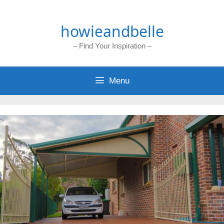
Skip
to
howieandbelle
content
– Find Your Inspiration –
Menu