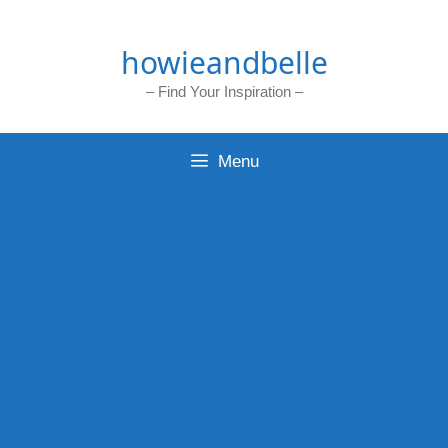
Skip
to
howieandbelle
content
– Find Your Inspiration –
Menu