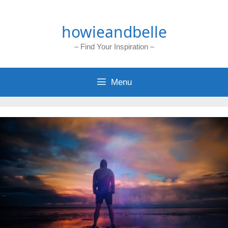
Skip
to
howieandbelle
content
– Find Your Inspiration –
Menu