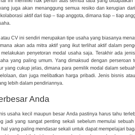
hal ini memiliki hak penuh atas semua laba yang didapatkan 
h yang juga akan menanggung semua resiko dan kerugian dar
aborasi aktif dari tiap – tiap anggota, dimana tiap – tiap an
saha.
 atau CV ini sendiri merupakan tipe usaha yang biasanya men
mana akan ada mitra aktif yang ikut terlihat aktif dalam peng
t melakukan penyetoran modal usaha saja. Terakhir ada jeni
 usaha yang paling umum. Yang dimaksud dengan perseroan t
tur yang cukup jelas, dimana para pemilik modal dalam sebua
lolaan, dan juga melibatkan harga pribadi. Jenis bisnis ata
ng lebih dalam pendiriannya.
terbesar Anda
nis usaha kecil maupun besar Anda pastinya harus tahu terleb
ng jadi yang sangat penting sekali sebelum memulai sebuah
hal yang paling mendasar sekali untuk dapat mempelajari ba