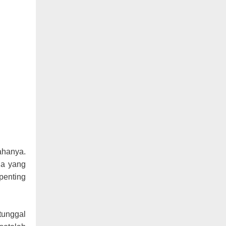
ahanya.
na yang
penting
tunggal