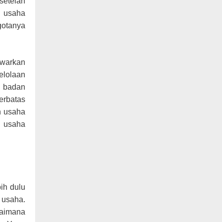
setelah
i usaha
ggotanya
awarkan
elolaan
s badan
erbatas
h usaha
u usaha
ih dulu
 usaha.
gaimana