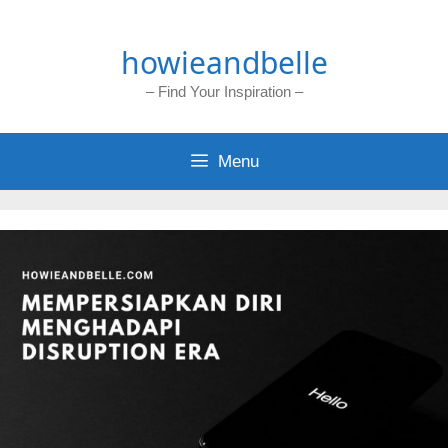
Skip
to
howieandbelle
content
– Find Your Inspiration –
Menu