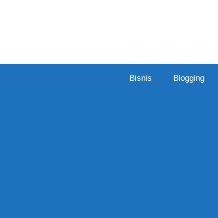
Skip
to
content
Bisnis
Blogging