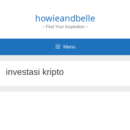
Skip
to
howieandbelle
content
– Find Your Inspiration –
Menu
investasi kripto