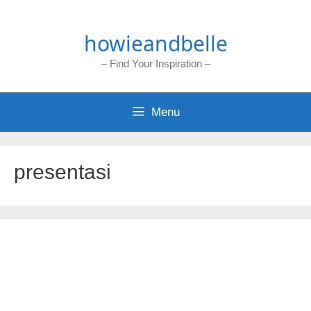
Skip
to
howieandbelle
content
– Find Your Inspiration –
Menu
presentasi