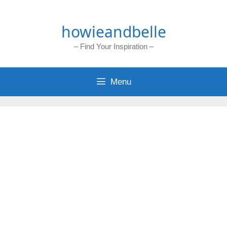
Skip
to
howieandbelle
content
– Find Your Inspiration –
Menu