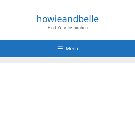
Skip
to
howieandbelle
content
– Find Your Inspiration –
Menu