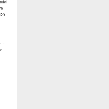
mulai
ya
kon
 itu,
ai