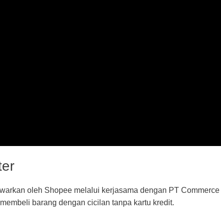
ter
ditawarkan oleh Shopee melalui kerjasama dengan PT Commerce
embeli barang dengan cicilan tanpa kartu kredit.