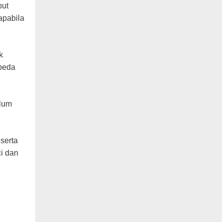
but
apabila
k
 beda
elum
serta
i dan