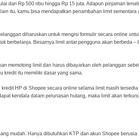
ai dari Rp 500 ribu hingga Rp 15 juta. Adapun pinjaman terse
lain itu, kamu bisa mendapatkan penambahan limit sementara 
pelanggan diharuskan untuk mengisi formulir secara online untu
uk berbelanja. Besarnya limit antar pengguna akan berbeda –
kan memotong limit dan harus dibayarkan oleh pelanggan seb
tu kredit itu memiliki dasar yang sama.
redit HP di Shopee secara online selama limit masih tersedia 
apat kendala dalam pelunasan hutang, maka limit akan terkunc
ilang mudah. Hanya dibutuhkan KTP dan akun Shopee berusia