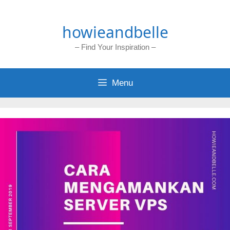
Skip
to
howieandbelle
content
– Find Your Inspiration –
Menu