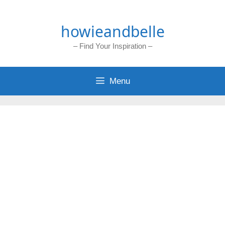
Skip
to
howieandbelle
content
– Find Your Inspiration –
Menu