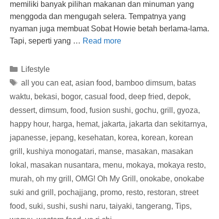
memiliki banyak pilihan makanan dan minuman yang
menggoda dan mengugah selera. Tempatnya yang
nyaman juga membuat Sobat Howie betah berlama-lama.
Tapi, seperti yang …
Read more
Categories
Lifestyle
Tags
all you can eat
,
asian food
,
bamboo dimsum
,
batas
waktu
,
bekasi
,
bogor
,
casual food
,
deep fried
,
depok
,
dessert
,
dimsum
,
food
,
fusion sushi
,
gochu
,
grill
,
gyoza
,
happy hour
,
harga
,
hemat
,
jakarta
,
jakarta dan sekitarnya
,
japanesse
,
jepang
,
kesehatan
,
korea
,
korean
,
korean
grill
,
kushiya monogatari
,
manse
,
masakan
,
masakan
lokal
,
masakan nusantara
,
menu
,
mokaya
,
mokaya resto
,
murah
,
oh my grill
,
OMG! Oh My Grill
,
onokabe
,
onokabe
suki and grill
,
pochajjang
,
promo
,
resto
,
restoran
,
street
food
,
suki
,
sushi
,
sushi naru
,
taiyaki
,
tangerang
,
Tips
,