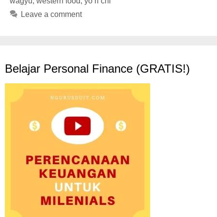
wagyu
,
western food
,
yo ri chi
Leave a comment
Belajar Personal Finance (GRATIS!)