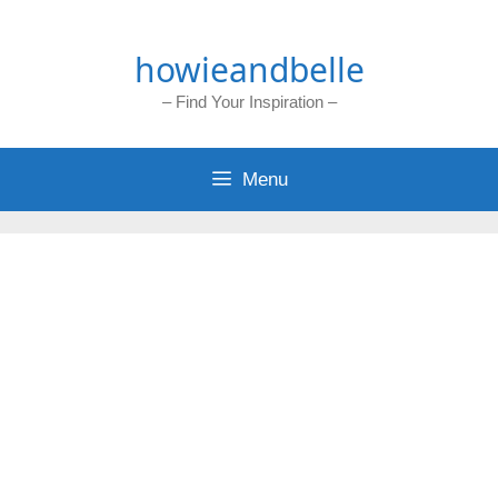
Skip
to
howieandbelle
content
– Find Your Inspiration –
Menu