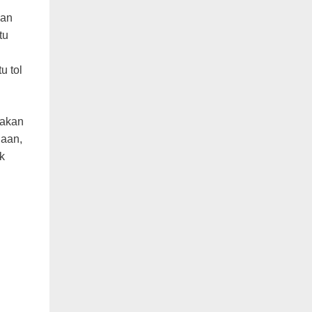
lan
tu
u tol
 akan
jaan,
k