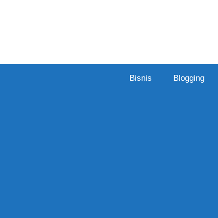
Skip
to
content
Bisnis
Blogging