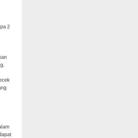
upa 2
kan
g.
gecek
ang
dalam
dapat