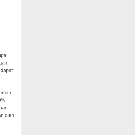
mpai
gan.
 dapat
rumah.
30%
epan
an oleh