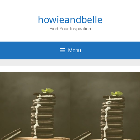
Skip
to
howieandbelle
content
– Find Your Inspiration –
Menu