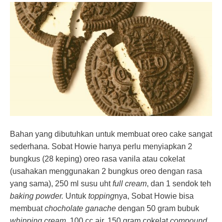
Bahan yang dibutuhkan untuk membuat oreo cake sangat
sederhana. Sobat Howie hanya perlu menyiapkan 2
bungkus (28 keping) oreo rasa vanila atau cokelat
(usahakan menggunakan 2 bungkus oreo dengan rasa
yang sama), 250 ml susu uht
full cream
, dan 1 sendok teh
baking powder.
Untuk
topping
nya, Sobat Howie bisa
membuat
chocholate ganache
dengan 50 gram bubuk
whipping cream
, 100 cc air, 150 gram cokelat
compound
,