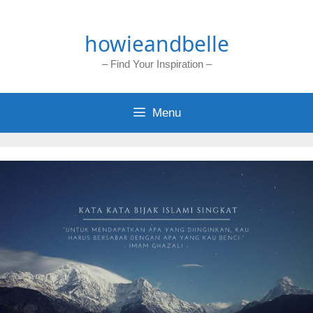
Skip
to
howieandbelle
content
– Find Your Inspiration –
Menu