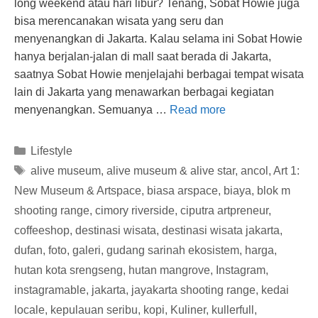
long weekend atau hari libur? Tenang, Sobat Howie juga
bisa merencanakan wisata yang seru dan
menyenangkan di Jakarta. Kalau selama ini Sobat Howie
hanya berjalan-jalan di mall saat berada di Jakarta,
saatnya Sobat Howie menjelajahi berbagai tempat wisata
lain di Jakarta yang menawarkan berbagai kegiatan
menyenangkan. Semuanya …
Read more
Categories
Lifestyle
Tags
alive museum
,
alive museum & alive star
,
ancol
,
Art 1:
New Museum & Artspace
,
biasa arspace
,
biaya
,
blok m
shooting range
,
cimory riverside
,
ciputra artpreneur
,
coffeeshop
,
destinasi wisata
,
destinasi wisata jakarta
,
dufan
,
foto
,
galeri
,
gudang sarinah ekosistem
,
harga
,
hutan kota srengseng
,
hutan mangrove
,
Instagram
,
instagramable
,
jakarta
,
jayakarta shooting range
,
kedai
locale
,
kepulauan seribu
,
kopi
,
Kuliner
,
kullerfull
,