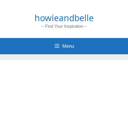
Skip
to
howieandbelle
content
– Find Your Inspiration –
Menu