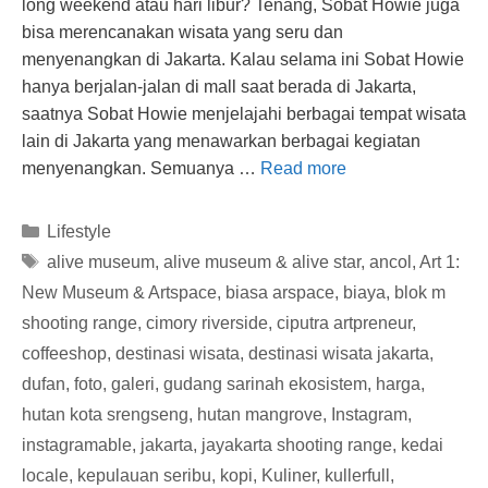
long weekend atau hari libur? Tenang, Sobat Howie juga
bisa merencanakan wisata yang seru dan
menyenangkan di Jakarta. Kalau selama ini Sobat Howie
hanya berjalan-jalan di mall saat berada di Jakarta,
saatnya Sobat Howie menjelajahi berbagai tempat wisata
lain di Jakarta yang menawarkan berbagai kegiatan
menyenangkan. Semuanya …
Read more
Categories
Lifestyle
Tags
alive museum
,
alive museum & alive star
,
ancol
,
Art 1:
New Museum & Artspace
,
biasa arspace
,
biaya
,
blok m
shooting range
,
cimory riverside
,
ciputra artpreneur
,
coffeeshop
,
destinasi wisata
,
destinasi wisata jakarta
,
dufan
,
foto
,
galeri
,
gudang sarinah ekosistem
,
harga
,
hutan kota srengseng
,
hutan mangrove
,
Instagram
,
instagramable
,
jakarta
,
jayakarta shooting range
,
kedai
locale
,
kepulauan seribu
,
kopi
,
Kuliner
,
kullerfull
,