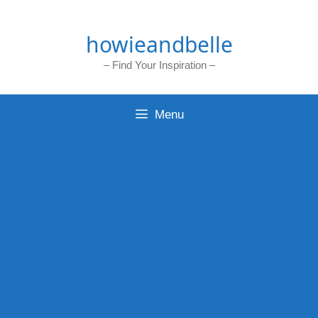
Skip
to
howieandbelle
content
– Find Your Inspiration –
Menu