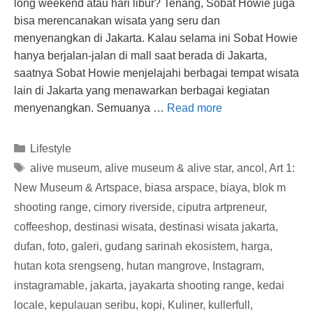
long weekend atau hari libur? Tenang, Sobat Howie juga
bisa merencanakan wisata yang seru dan
menyenangkan di Jakarta. Kalau selama ini Sobat Howie
hanya berjalan-jalan di mall saat berada di Jakarta,
saatnya Sobat Howie menjelajahi berbagai tempat wisata
lain di Jakarta yang menawarkan berbagai kegiatan
menyenangkan. Semuanya …
Read more
Categories
Lifestyle
Tags
alive museum
,
alive museum & alive star
,
ancol
,
Art 1:
New Museum & Artspace
,
biasa arspace
,
biaya
,
blok m
shooting range
,
cimory riverside
,
ciputra artpreneur
,
coffeeshop
,
destinasi wisata
,
destinasi wisata jakarta
,
dufan
,
foto
,
galeri
,
gudang sarinah ekosistem
,
harga
,
hutan kota srengseng
,
hutan mangrove
,
Instagram
,
instagramable
,
jakarta
,
jayakarta shooting range
,
kedai
locale
,
kepulauan seribu
,
kopi
,
Kuliner
,
kullerfull
,