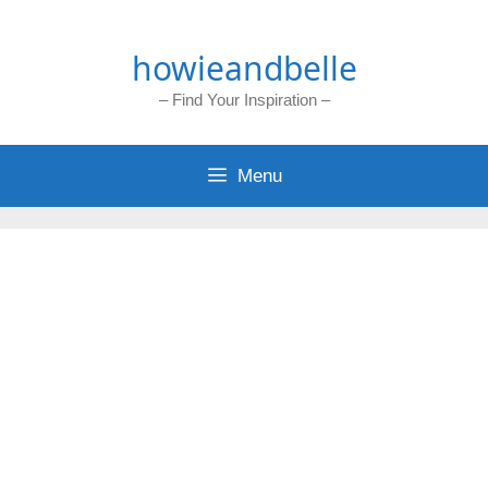
Skip
to
howieandbelle
content
– Find Your Inspiration –
Menu