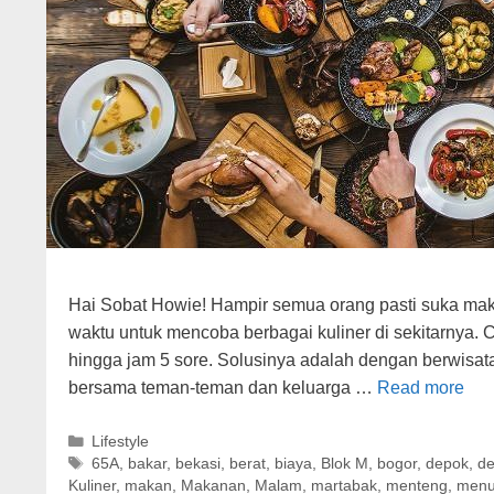
Hai Sobat Howie! Hampir semua orang pasti suka mak
waktu untuk mencoba berbagai kuliner di sekitarnya. 
hingga jam 5 sore. Solusinya adalah dengan berwisata 
bersama teman-teman dan keluarga …
Read more
Categories
Lifestyle
Tags
65A
,
bakar
,
bekasi
,
berat
,
biaya
,
Blok M
,
bogor
,
depok
,
de
Kuliner
,
makan
,
Makanan
,
Malam
,
martabak
,
menteng
,
men