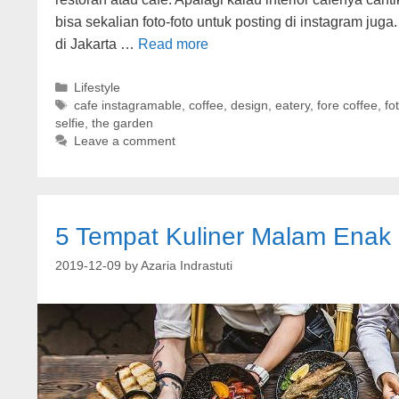
bisa sekalian foto-foto untuk posting di instagram jug
di Jakarta …
Read more
Categories
Lifestyle
Tags
cafe instagramable
,
coffee
,
design
,
eatery
,
fore coffee
,
fo
selfie
,
the garden
Leave a comment
5 Tempat Kuliner Malam Enak 
2019-12-09
by
Azaria Indrastuti