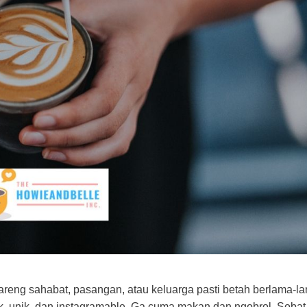
reng sahabat, pasangan, atau keluarga pasti betah berlama-la
ntik, unik, dan instagramable. Ga cuma makan dan ngobrol, Soba