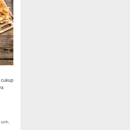
a cukup
ya
sirih
,