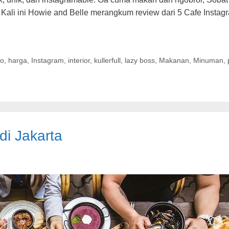
a. Kali ini Howie and Belle merangkum review dari 5 Cafe Insta
to
,
harga
,
Instagram
,
interior
,
kullerfull
,
lazy boss
,
Makanan
,
Minuman
,
di Jakarta