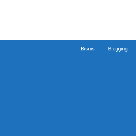
Skip
to
content
Bisnis
Blogging