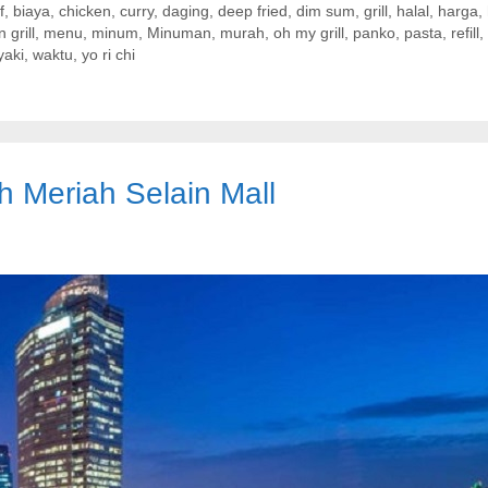
f
,
biaya
,
chicken
,
curry
,
daging
,
deep fried
,
dim sum
,
grill
,
halal
,
harga
,
grill
,
menu
,
minum
,
Minuman
,
murah
,
oh my grill
,
panko
,
pasta
,
refill
,
yaki
,
waktu
,
yo ri chi
h Meriah Selain Mall