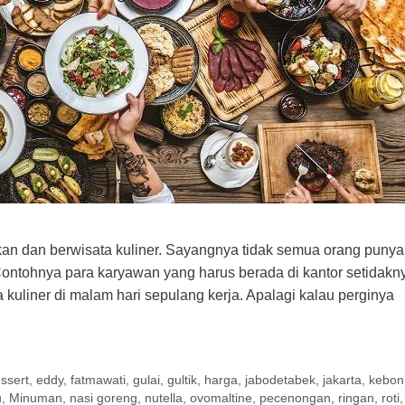
an dan berwisata kuliner. Sayangnya tidak semua orang puny
Contohnya para karyawan yang harus berada di kantor setidakn
kuliner di malam hari sepulang kerja. Apalagi kalau perginya
ssert
,
eddy
,
fatmawati
,
gulai
,
gultik
,
harga
,
jabodetabek
,
jakarta
,
kebon 
u
,
Minuman
,
nasi goreng
,
nutella
,
ovomaltine
,
pecenongan
,
ringan
,
roti
,