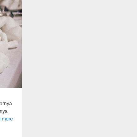
tarnya
rnya
 more