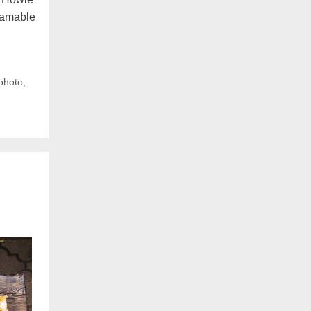
gramable
photo
,