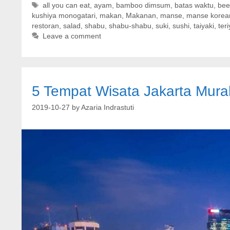
Tags
all you can eat
,
ayam
,
bamboo dimsum
,
batas waktu
,
bee
kushiya monogatari
,
makan
,
Makanan
,
manse
,
manse korean 
restoran
,
salad
,
shabu
,
shabu-shabu
,
suki
,
sushi
,
taiyaki
,
teri
Leave a comment
5 Tempat Wisata Jakarta Mura
2019-10-27
by
Azaria Indrastuti