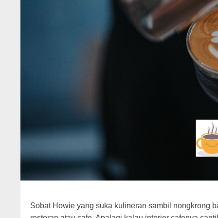
Sobat Howie yang suka kulineran sambil nongkrong ba
restoran atau cafe. Apalagi kalau interior cafenya ca