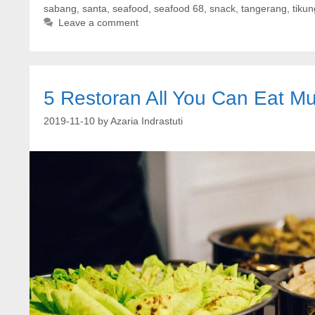
sabang
,
santa
,
seafood
,
seafood 68
,
snack
,
tangerang
,
tiku
Leave a comment
5 Restoran All You Can Eat Mu
2019-11-10
by
Azaria Indrastuti