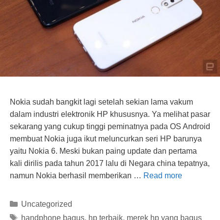
Nokia sudah bangkit lagi setelah sekian lama vakum
dalam industri elektronik HP khususnya. Ya melihat pasar
sekarang yang cukup tinggi peminatnya pada OS Android
membuat Nokia juga ikut meluncurkan seri HP barunya
yaitu Nokia 6. Meski bukan paing update dan pertama
kali dirilis pada tahun 2017 lalu di Negara china tepatnya,
namun Nokia berhasil memberikan …
Read more
Categories
Uncategorized
Tags
handphone bagus
,
hp terbaik
,
merek hp yang bagus