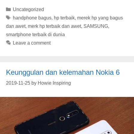
Categories
Uncategorized
Tags
handphone bagus
,
hp terbaik
,
merek hp yang bagus
dan awet
,
merk hp terbaik dan awet
,
SAMSUNG
,
smartphone terbaik di dunia
Leave a comment
Keunggulan dan kelemahan Nokia 6
2019-11-25
by
Howie Inspiring