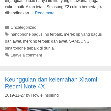
terjangkau. Tidak hanya itu fitur yang ditawarkan juga
cukup baik. Akan tetapi Smasung Z2 cukup berbeda jika
dibandingkan …
Read more
Categories
Uncategorized
Tags
handphone bagus
,
hp terbaik
,
merek hp yang bagus
dan awet
,
merk hp terbaik dan awet
,
SAMSUNG
,
smartphone terbaik di dunia
Leave a comment
Keunggulan dan kelemahan Xiaomi
Redmi Note 4X
2019-11-27
by
Howie Inspiring