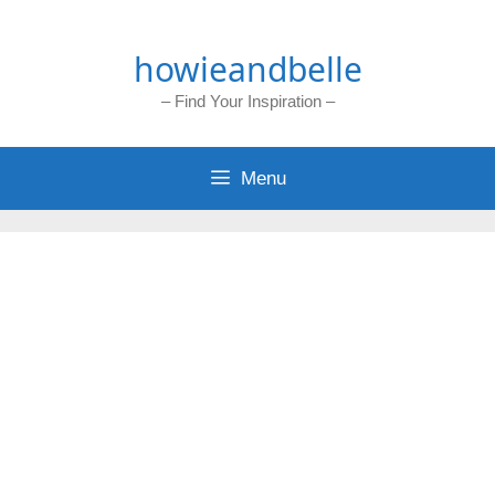
Skip
to
howieandbelle
content
– Find Your Inspiration –
Menu